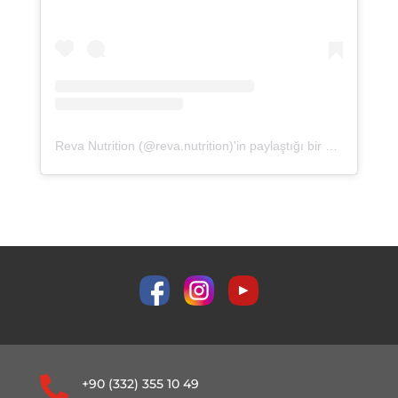
Reva Nutrition (@reva.nutrition)'in paylaştığı bir gönderi

+90 (332) 355 10 49