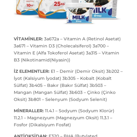
VİTAMİNLER:
3a672a – Vitamin A (Retinol Asetat)
3a671 – Vitamin D3 (Cholecalsiferol) 3a700 –
Vitamin E (Alfa Tokoferol Asetat) 3a315 – Vitamin
B3 (Nikotinamid(Niyasin))
İZ ELEMENTLER:
E1 – Demir (Demir Oksit) 3b202 –
İyot (Kalsiyum İyodat) 3b305 – Kobalt (Kobalt
Sülfat) 3b405 – Bakır (Bakır Sülfat) 3b503 –
Mangan (Mangan Sülfat) 3b603 – Çinko (Çinko
Oksit) 3b801 – Selenyum (Sodyum Selenit)
MİNERALLER:
11.4.1 – Sodyum (Sodyum Klorür)
11.2.1 – Magnezyum (Magnezyum Oksit) 11.3.1 –
Fosfor (Dikalsiyum Fosfat)
ANTİOKSİDAN:
E320 – BHA (Butylated