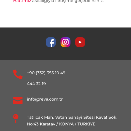
Hattımız
aracılığıyla iletişime geçebilirsiniz.

+90 (332) 355 10 49
444 32 19

info@reva.com.tr

Tatlıcak Mah. Vatan Sanayi Sitesi Kavaf Sok.
No:43 Karatay / KONYA / TÜRKİYE