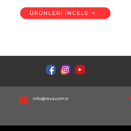
ÜRÜNLERİ İNCELE

info@reva.com.tr