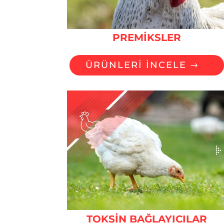
PREMİKSLER
ÜRÜNLERİ İNCELE
TOKSİN BAĞLAYICILAR