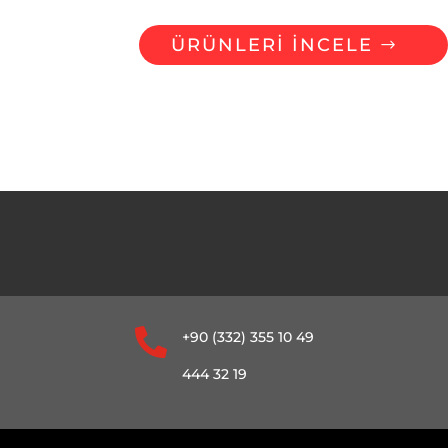
ÜRÜNLERİ İNCELE

+90 (332) 355 10 49
444 32 19