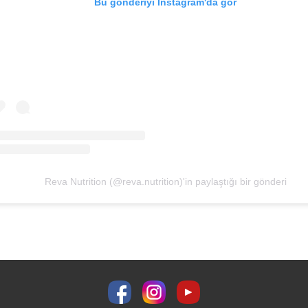
Bu gönderiyi Instagram'da gör
Reva Nutrition (@reva.nutrition)'in paylaştığı bir gönderi