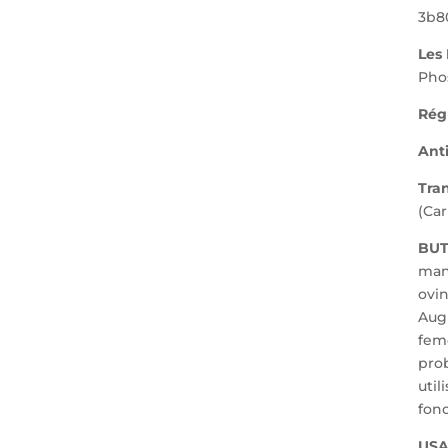
3b8
Les
Pho
Régu
Ant
Tra
(Ca
BUT
man
ovin
Aug
feme
pro
util
fonc
USA