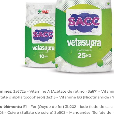
amines:
3a672a – Vitamine A (Acétate de rétinol) 3a671 – Vitami
tate d’alpha tocophérol) 3a315 – Vitamine B3 (Nicotinamide (N
go-éléments:
E1 – Fer (Oxyde de fer) 3b202 – Iode (Iode de calc
5 – Cuivre (Sulfate de cuivre) 3b503 – Manganèse (Sulfate de