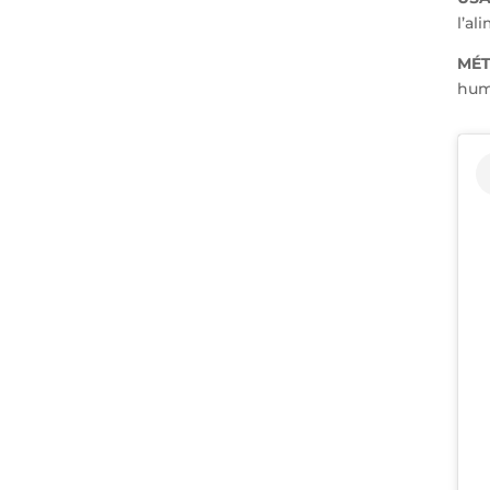
l’al
MÉT
hum