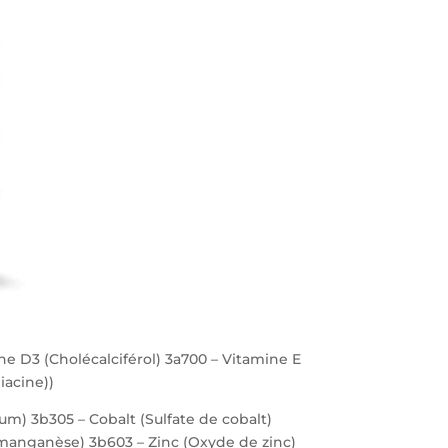
ne D3 (Cholécalciférol) 3a700 – Vitamine E
iacine))
ium) 3b305 – Cobalt (Sulfate de cobalt)
 manganèse) 3b603 – Zinc (Oxyde de zinc)