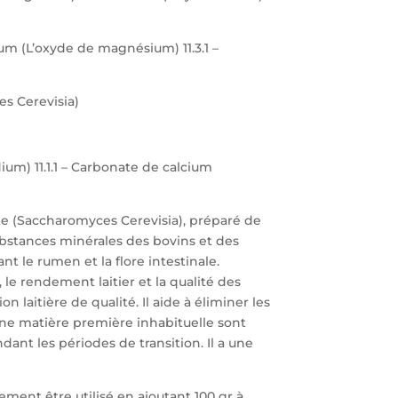
ium (L’oxyde de magnésium) 11.3.1 –
s Cerevisia)
um) 11.1.1 – Carbonate de calcium
nte (Saccharomyces Cerevisia), préparé de
bstances minérales des bovins et des
t le rumen et la flore intestinale.
 rendement laitier et la qualité des
 laitière de qualité. Il aide à éliminer les
ne matière première inhabituelle sont
ant les périodes de transition. Il a une
lement être utilisé en ajoutant 100 gr à