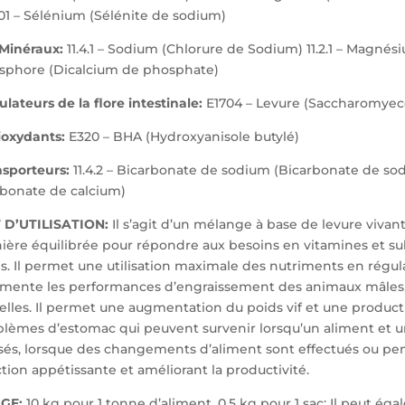
01 – Sélénium (Sélénite de sodium)
 Minéraux:
11.4.1 – Sodium (Chlorure de Sodium) 11.2.1 – Magnés
sphore (Dicalcium de phosphate)
lateurs de la flore intestinale:
E1704 – Levure (Saccharomyece
ioxydants:
E320 – BHA (Hydroxyanisole butylé)
nsporteurs:
11.4.2 – Bicarbonate de sodium (Bicarbonate de sodi
rbonate de calcium)
 D’UTILISATION:
Il s’agit d’un mélange à base de levure viva
ière équilibrée pour répondre aux besoins en vitamines et su
s. Il permet une utilisation maximale des nutriments en régulan
mente les performances d’engraissement des animaux mâles, le
lles. Il permet une augmentation du poids vif et une production
blèmes d’estomac qui peuvent survenir lorsqu’un aliment et u
isés, lorsque des changements d’aliment sont effectués ou pend
tion appétissante et améliorant la productivité.
GE:
10 kg pour 1 tonne d’aliment, 0,5 kg pour 1 sac; Il peut éga