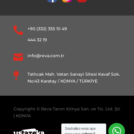

+90 (332) 355 10 49
444 32 19

info@reva.com.tr

Tatlıcak Mah. Vatan Sanayi Sitesi Kavaf Sok.
No:43 Karatay / KONYA / TÜRKİYE
Copyright © Reva Tarım Kimya San. ve Tic. Ltd. Şti
| KONYA
Souhaitez-vous que