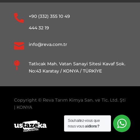

+90 (332) 355 10 49
444 32 19

info@reva.com.tr

Tatlıcak Mah. Vatan Sanayi Sitesi Kavaf Sok.
No:43 Karatay / KONYA / TÜRKİYE
Copyright © Reva Tarım Kimya San. ve Tic. Ltd. Şti
| KONYA
Souhaitez-vous que
nous vous
aidions?