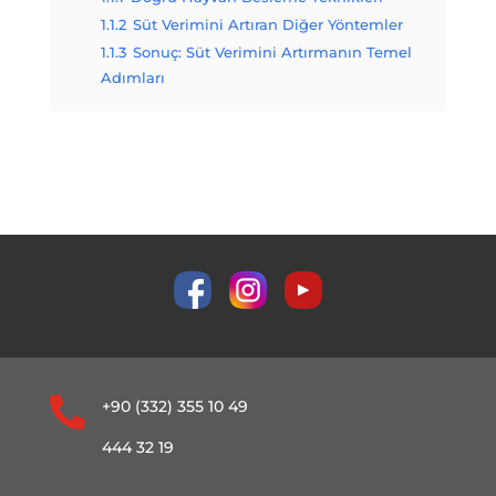
1.1.2
Süt Verimini Artıran Diğer Yöntemler
1.1.3
Sonuç: Süt Verimini Artırmanın Temel
Adımları

+90 (332) 355 10 49
444 32 19