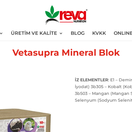
ÜRETİM VE KALİTE
BLOG
KVKK
ONLINE
Vetasupra Mineral Blok
İZ ELEMENTLER
: E1 – Demi
İyodat) 3b305 – Kobalt (Koba
3b503 – Mangan (Mangan Sü
Selenyum (Sodyum Selenit