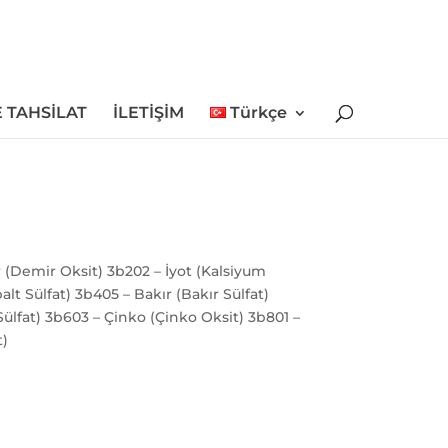
 TAHSİLAT
İLETİŞİM
Türkçe
r (Demir Oksit) 3b202 – İyot (Kalsiyum
lt Sülfat) 3b405 – Bakır (Bakır Sülfat)
lfat) 3b603 – Çinko (Çinko Oksit) 3b801 –
)