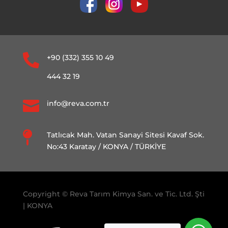

+90 (332) 355 10 49
444 32 19

info@reva.com.tr

Tatlıcak Mah. Vatan Sanayi Sitesi Kavaf Sok.
No:43 Karatay / KONYA / TÜRKİYE
Copyright © Reva Tarım Kimya San. ve Tic. Ltd. Şti
| KONYA