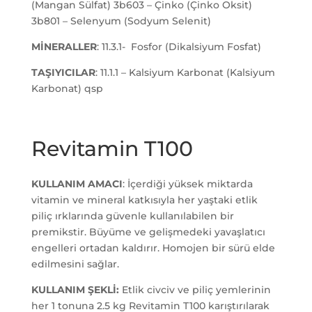
(Mangan Sülfat) 3b603 – Çinko (Çinko Oksit)
3b801 – Selenyum (Sodyum Selenit)
MİNERALLER
: 11.3.1- Fosfor (Dikalsiyum Fosfat)
TAŞIYICILAR
: 11.1.1 – Kalsiyum Karbonat (Kalsiyum
Karbonat) qsp
Revitamin T100
KULLANIM AMACI
: İçerdiği yüksek miktarda
vitamin ve mineral katkısıyla her yaştaki etlik
piliç ırklarında güvenle kullanılabilen bir
premikstir. Büyüme ve gelişmedeki yavaşlatıcı
engelleri ortadan kaldırır. Homojen bir sürü elde
edilmesini sağlar.
KULLANIM ŞEKLİ:
Etlik civciv ve piliç yemlerinin
her 1 tonuna 2.5 kg Revitamin T100 karıştırılarak