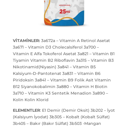
VİTAMİNLER:
3a672a – Vitamin A Retinol Asetat
3a671 – Vitamin D3 Cholecalsiferol 3a700 –
Vitamin E Alfa Tokoferol Asetat 3a821 – Vitamin B1
Tiyamin Vitamin B2 Riboflavin 3a315 – Vitamin B3
Nikotinamid(Niyasin) 3a841 – Vitamin B5
Kalsiyum-D-Pantotenat 3a831 – Vitamin B6
Piridoksin 3a841 – Vitamin B9 Folik Asit Vitamin
B12 Siyanokobalimin 3a880 – Vitamin H Biotin
3a710 – Vitamin K3 Sentetik Menadion 3a890 –
Kolin Kolin Klorid
ELEMENTLER
: E1 Demir (Demir Oksit) 3b202 – İyot
(Kalsiyum İyodat) 3b305 – Kobalt (Kobalt Sülfat)
3b405 – Bakır (Bakır Sülfat) 3b503 -Mangan