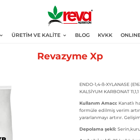
ÜRETİM VE KALİTE
BLOG
KVKK
ONLINE
Revazyme Xp
ENDO-1,4-ß-XYLANASE (E16
KALSİYUM KARBONAT 11,1,1 
Kullanım Amacı:
Kanatlı ha
formüle edilmiş verim artı
yararlanmayı artırır. Gelişi
Depolama şekli:
Serin,kuru