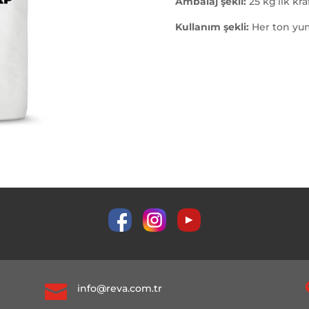
Ambalaj şekli
:
25 kg’lık kr
Kullanım şekli:
Her ton yum

info@reva.com.tr