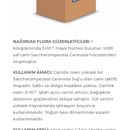
BAĞIRSAK FLORA DÜZENLEYİCİLER:
1
kilogramında 3×10¹² maya hücresi bulunur. %100
saf canlı Saccharomyecess Cerevisia hücresinden
oluşmuştur.
KULLANIM AMACI:
Canlılık oranı yüksek bir
Saccharomyecess Cerevisia Suş’u olan canlı (aktif)
mayadır. Saftır ve dolgu maddesi yoktur. Canlılık
oranı 3×10¹². İştah açıcı, verim artırıcı, bağışıklık
sistemini güçlendirici etkiye sahiptir. Süt verimi
yüksek hayvanlarda laktasyon boyunca
kullanılmalıdır. Yoğun besi döneminde sürekli
kullanılmalıdır.
KULLANIM ŞEKLİ:
1 ton yeme 1-2 kg, 1 torba yeme