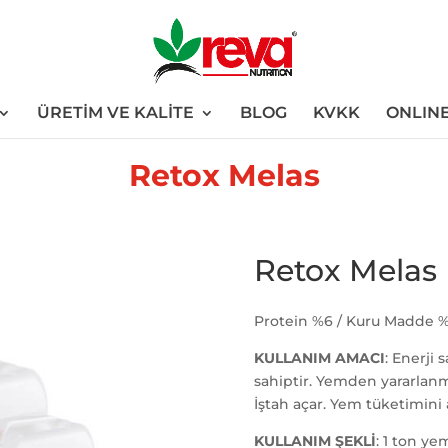
ÜRETİM VE KALİTE
BLOG
KVKK
ONLINE
Retox Melas
Retox Melas
Protein %6 / Kuru Madde %
KULLANIM AMACI
: Enerji s
sahiptir. Yemden yararlanmay
İştah açar. Yem tüketimini a
KULLANIM ŞEKLİ
: 1 ton ye