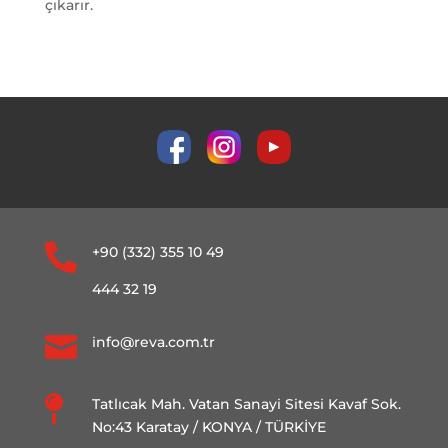
çıkarır.

+90 (332) 355 10 49
444 32 19

info@reva.com.tr

Tatlıcak Mah. Vatan Sanayi Sitesi Kavaf Sok.
No:43 Karatay / KONYA / TÜRKİYE