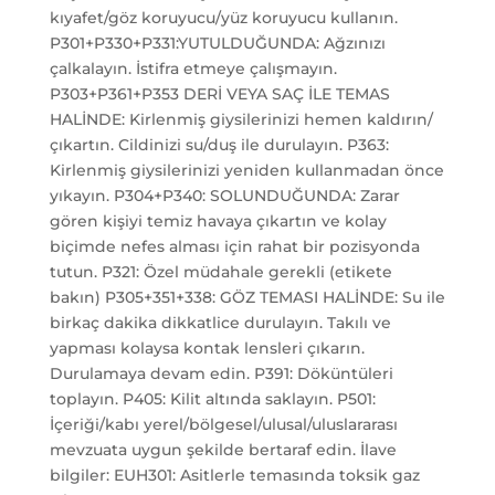
kıyafet/göz koruyucu/yüz koruyucu kullanın.
P301+P330+P331:YUTULDUĞUNDA: Ağzınızı
çalkalayın. İstifra etmeye çalışmayın.
P303+P361+P353 DERİ VEYA SAÇ İLE TEMAS
HALİNDE: Kirlenmiş giysilerinizi hemen kaldırın/
çıkartın. Cildinizi su/duş ile durulayın. P363:
Kirlenmiş giysilerinizi yeniden kullanmadan önce
yıkayın. P304+P340: SOLUNDUĞUNDA: Zarar
gören kişiyi temiz havaya çıkartın ve kolay
biçimde nefes alması için rahat bir pozisyonda
tutun. P321: Özel müdahale gerekli (etikete
bakın) P305+351+338: GÖZ TEMASI HALİNDE: Su ile
birkaç dakika dikkatlice durulayın. Takılı ve
yapması kolaysa kontak lensleri çıkarın.
Durulamaya devam edin. P391: Döküntüleri
toplayın. P405: Kilit altında saklayın. P501:
İçeriği/kabı yerel/bölgesel/ulusal/uluslararası
mevzuata uygun şekilde bertaraf edin. İlave
bilgiler: EUH301: Asitlerle temasında toksik gaz