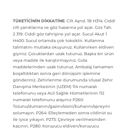
TÜKETİCİNİN DİKKATİNE
: Cilt Aşnd. 1B H314: Ciddl
cilt yanıklarına ve göz hasarına yol açar. Göz Tah.
2 319: Ciddi göz tahrişine yol açar. Sucul Akut 1
H400: Sucul ortamda çok toksiktir. Kullanma
talimatını mutlaka okuyunuz. Kullanırken eldiven
giyiniz. Çocuklardan uzak tutunuz. Başka bir ürün
veya madde ile karıştırmayınız. Gıda
maddelerinden uzak tutunuz. Ambalaj tamamen
boşaltdıktan sonra geri dönüşüm işlemine
gönderiniz. Zehirlenme durumunda Ulusal Zehir
Danışma Merkezinin (UZEM) 114 numaralı
telefonunu veya Acil Sağlık Hizmetlerinin 112
numaralı telefonunu arayınız P260:
Tozunu/dumanını/gazını/sisini/buharını/spreyini
solumayın. P264: Elleçlemeden sonra cildinizi su
ile iyice yıkayın. P273: Çevreye verilmesinden
kaçının. P280: Koruyucu eldiven/koruyucu