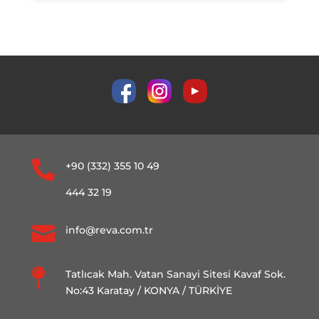

+90 (332) 355 10 49
444 32 19

info@reva.com.tr

Tatlıcak Mah. Vatan Sanayi Sitesi Kavaf Sok.
No:43 Karatay / KONYA / TÜRKİYE