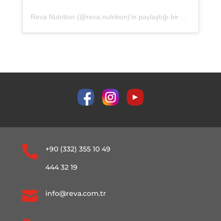
Reva Nutrition (@reva.nutrition)'in paylaştığı bir gönderi

+90 (332) 355 10 49
444 32 19

info@reva.com.tr