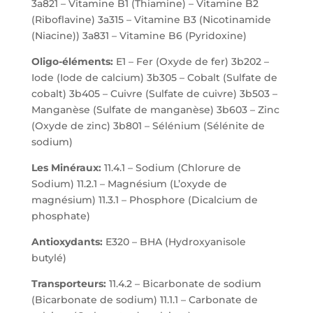
3a821 – Vitamine B1 (Thiamine) – Vitamine B2
(Riboflavine) 3a315 – Vitamine B3 (Nicotinamide
(Niacine)) 3a831 – Vitamine B6 (Pyridoxine)
Oligo-éléments:
E1 – Fer (Oxyde de fer) 3b202 –
Iode (Iode de calcium) 3b305 – Cobalt (Sulfate de
cobalt) 3b405 – Cuivre (Sulfate de cuivre) 3b503 –
Manganèse (Sulfate de manganèse) 3b603 – Zinc
(Oxyde de zinc) 3b801 – Sélénium (Sélénite de
sodium)
Les Minéraux:
11.4.1 – Sodium (Chlorure de
Sodium) 11.2.1 – Magnésium (L’oxyde de
magnésium) 11.3.1 – Phosphore (Dicalcium de
phosphate)
Antioxydants:
E320 – BHA (Hydroxyanisole
butylé)
Transporteurs:
11.4.2 – Bicarbonate de sodium
(Bicarbonate de sodium) 11.1.1 – Carbonate de