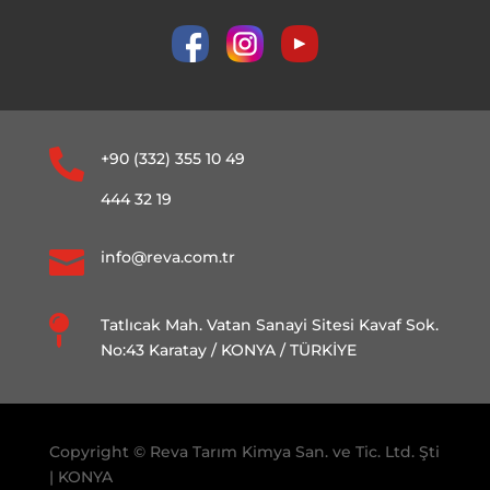

+90 (332) 355 10 49
444 32 19

info@reva.com.tr

Tatlıcak Mah. Vatan Sanayi Sitesi Kavaf Sok.
No:43 Karatay / KONYA / TÜRKİYE
Copyright © Reva Tarım Kimya San. ve Tic. Ltd. Şti
| KONYA