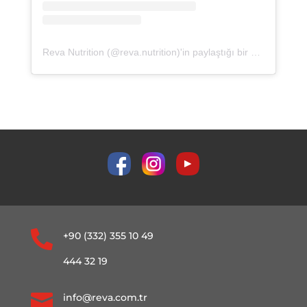
Reva Nutrition (@reva.nutrition)'in paylaştığı bir gönderi

+90 (332) 355 10 49
444 32 19

info@reva.com.tr