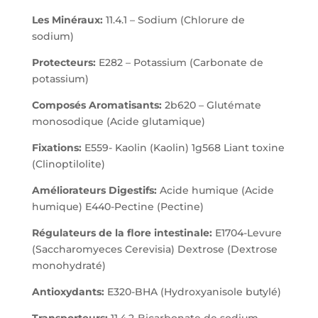
Les Minéraux:
11.4.1 – Sodium (Chlorure de
sodium)
Protecteurs:
E282 – Potassium (Carbonate de
potassium)
Composés Aromatisants:
2b620 – Glutémate
monosodique (Acide glutamique)
Fixations:
E559- Kaolin (Kaolin) 1g568 Liant toxine
(Clinoptilolite)
Améliorateurs Digestifs:
Acide humique (Acide
humique) E440-Pectine (Pectine)
Régulateurs de la flore intestinale:
E1704-Levure
(Saccharomyeces Cerevisia) Dextrose (Dextrose
monohydraté)
Antioxydants:
E320-BHA (Hydroxyanisole butylé)
Transporteurs:
11.4.2-Bicarbonate de sodium