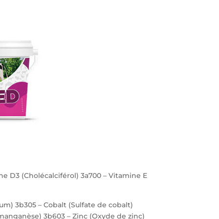
ne D3 (Cholécalciférol) 3a700 – Vitamine E
ium) 3b305 – Cobalt (Sulfate de cobalt)
 manganèse) 3b603 – Zinc (Oxyde de zinc)