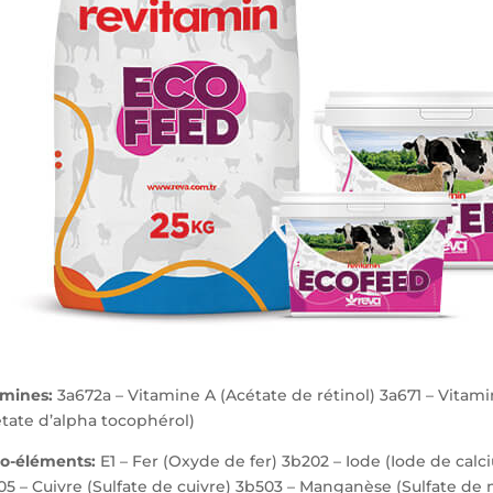
amines:
3a672a – Vitamine A (Acétate de rétinol) 3a671 – Vitami
tate d’alpha tocophérol)
go-éléments:
E1 – Fer (Oxyde de fer) 3b202 – Iode (Iode de calc
5 – Cuivre (Sulfate de cuivre) 3b503 – Manganèse (Sulfate de