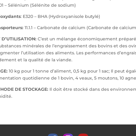
01 – Sélénium (Sélénite de sodium)
ioxydants
: E320 – BHA (Hydroxyanisole butylé)
nsporteurs:
11.1.1 – Carbonate de calcium (Carbonate de calciu
 D’UTILISATION:
C’est un mélange économiquement préparé 
ubstances minérales de l’engraissement des bovins et des ovins.
gmenter l’utilisation des aliments. Les performances d’engr
ement et la qualité de la viande.
GE:
10 kg pour 1 tonne d’aliment, 0,5 kg pour 1 sac; Il peut éga
imentation quotidienne de 1 bovin, 4 veaux, 5 moutons, 10 agne
HODE DE STOCKAGE:
Il doit être stocké dans des environneme
idité.