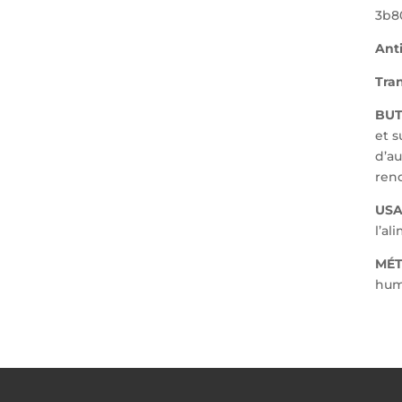
3b8
Ant
Tra
BUT
et s
d’au
rend
USA
l’al
MÉT
hum