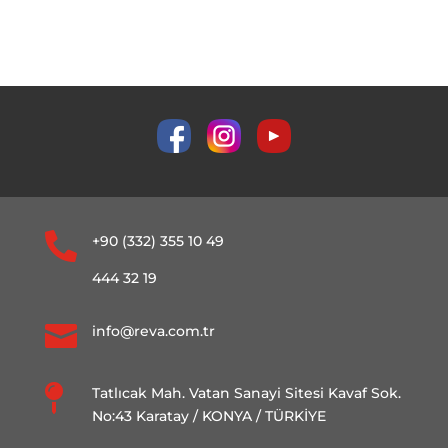

+90 (332) 355 10 49
444 32 19

info@reva.com.tr

Tatlıcak Mah. Vatan Sanayi Sitesi Kavaf Sok.
No:43 Karatay / KONYA / TÜRKİYE