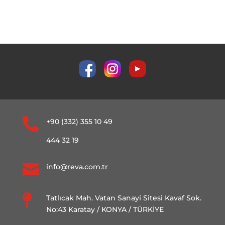

+90 (332) 355 10 49
444 32 19

info@reva.com.tr

Tatlıcak Mah. Vatan Sanayi Sitesi Kavaf Sok.
No:43 Karatay / KONYA / TÜRKİYE